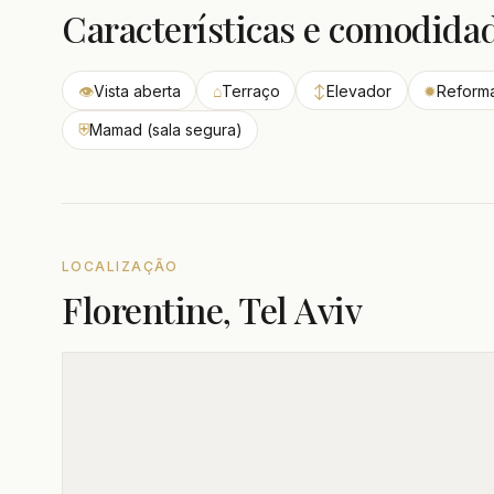
Características e comodida
👁
Vista aberta
⌂
Terraço
↕
Elevador
✹
Reform
⛨
Mamad (sala segura)
LOCALIZAÇÃO
Florentine, Tel Aviv