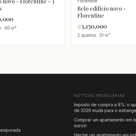
o novo - Florentine - 3
Florentine
s
Belo edifício novo -
Florentine
0,000
₪
3,150,000
s · 60 m²
2 quartos · 51 m²
NOTÍCIAS IMOBILIÁRIAS
Imposto de compra a 8%: o qu
de 2026 muda para o estrange
Comprar um apartamento em Is
s
euros!
 temporada
Herdar um apartamento em ind