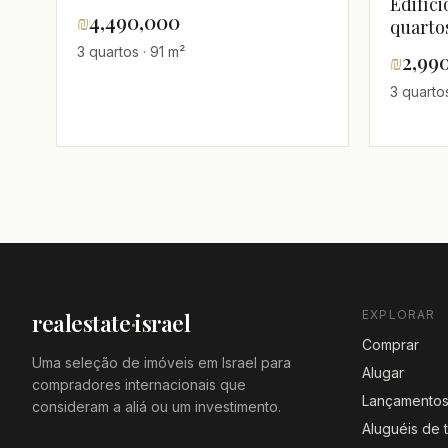
Edifíci
equipado,calmo,claro,Em uma
₪
4,490,000
quarto
rua
3 quartos · 91 m²
tranquila,Magnífico,Reformado,espaçoso
₪
2,99
3 quarto
EXPLORAR
realestate
·
israel
Comprar
Uma seleção de imóveis em Israel para
Alugar
compradores internacionais que
Lançamento
consideram a aliá ou um investimento.
Aluguéis de