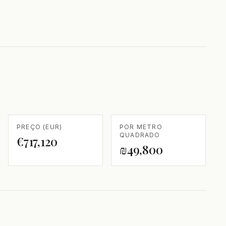
PREÇO (EUR)
POR METRO
QUADRADO
€717,120
₪49,800