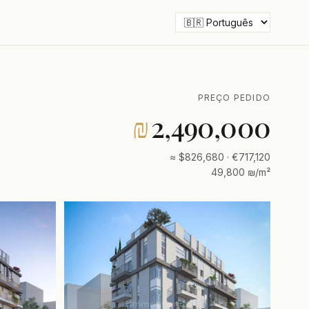
PREÇO PEDIDO
₪
2,490,000
≈ $826,680 · €717,120
49,800 ₪/m²