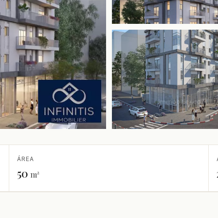
ÁREA
50
m²