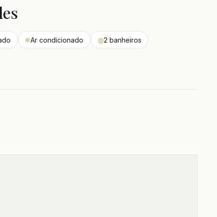
des
ado
❄
Ar condicionado
◍
2 banheiros