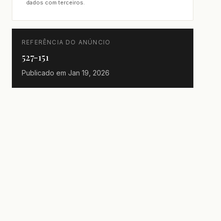
dados com terceiros.
REFERÊNCIA DO ANÚNCIO
527-151
Publicado em
Jan 19, 2026