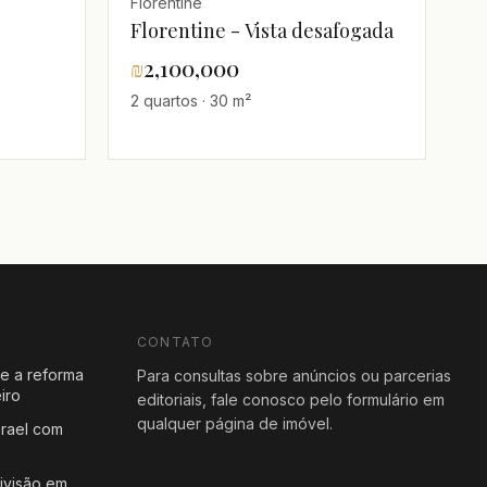
Florentine
Florentine - Vista desafogada
₪
2,100,000
2 quartos · 30 m²
CONTATO
e a reforma
Para consultas sobre anúncios ou parcerias
iro
editoriais, fale conosco pelo formulário em
qualquer página de imóvel.
rael com
ivisão em