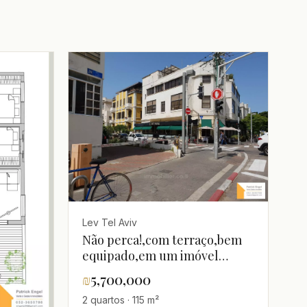
Lev Tel Aviv
Não perca!,com terraço,bem
equipado,em um imóvel
novo,Magnífico,novo,Reformado
₪
5,700,000
2 quartos · 115 m²