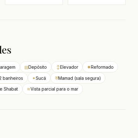
des
aragem
▤
Depósito
↕
Elevador
✹
Reformado
2 banheiros
✦
Sucá
⛨
Mamad (sala segura)
e Shabat
≋
Vista parcial para o mar