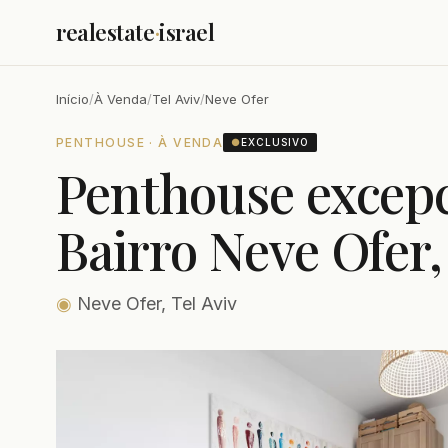
realestate
·
israel
Início
/
À Venda
/
Tel Aviv
/
Neve Ofer
PENTHOUSE · À VENDA
●
EXCLUSIVO
Penthouse excepc
Bairro Neve Ofer,
◉
Neve Ofer, Tel Aviv