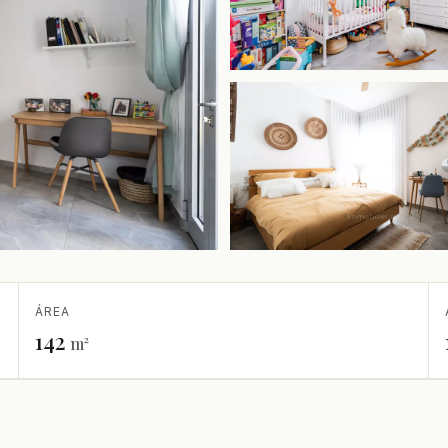
ÁREA
142
m²