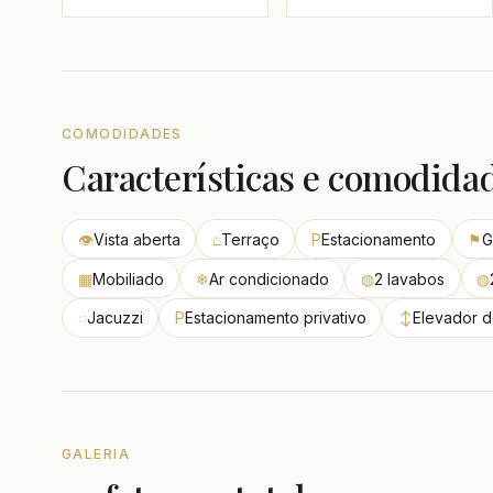
COMODIDADES
Características e comodida
👁
Vista aberta
⌂
Terraço
P
Estacionamento
⚑
G
▦
Mobiliado
❄
Ar condicionado
◍
2 lavabos
◍
◌
Jacuzzi
P
Estacionamento privativo
↕
Elevador d
GALERIA