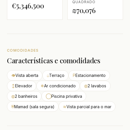
QUADRADO
€5,346,500
₪70,076
COMODIDADES
Características e comodidades
👁
Vista aberta
⌂
Terraço
P
Estacionamento
↕
Elevador
❄
Ar condicionado
◍
2 lavabos
◍
2 banheiros
◯
Piscina privativa
⛨
Mamad (sala segura)
≋
Vista parcial para o mar