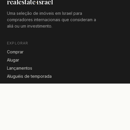
realestate
·
israel
Uma seleção de imóveis em Israel para
compradores internacionais que consideram a
aliá ou um investimento.
EXPLORAR
Comprar
Alugar
Lançamentos
Aluguéis de temporada
NOTÍCIAS IMOBILIÁRIAS
Imposto de compra a 8%: o que a reforma de 2026
muda para o estrangeiro
Comprar um apartamento em Israel com euros!