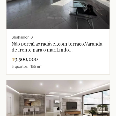
Shahamon 6
Não perca!,agradável,com terraço,Varanda
de frente para o mar,Lindo
apartamento,bem equipado,Boa
₪
3,500,000
localização,Bom negócio,Boa
5 quartos · 155 m²
oportunidade,Boa orientação
solar,calmo,claro,Em uma rua tranquila,Em
bom estado,Lugar
quieto,Grande,Magnífico,Minicobertura,Projeto
de qualidade,espaçoso,Vista para o mar