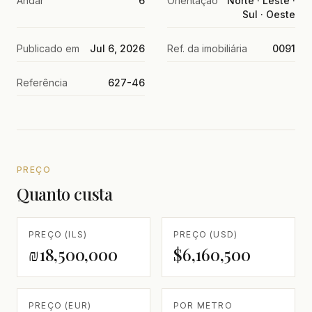
Andar
6
Orientação
Norte · Leste ·
Sul · Oeste
Publicado em
Jul 6, 2026
Ref. da imobiliária
0091
Referência
627-46
PREÇO
Quanto custa
PREÇO (ILS)
PREÇO (USD)
₪18,500,000
$6,160,500
PREÇO (EUR)
POR METRO