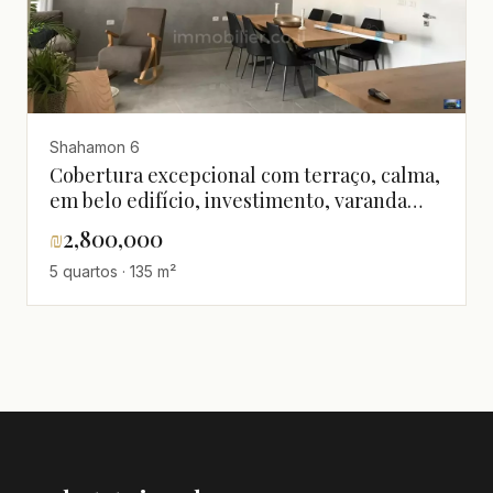
Shahamon 6
Cobertura excepcional com terraço, calma,
em belo edifício, investimento, varanda
para o mar, boa localização, lugar calmo,
₪
2,800,000
andar alto com vista, grande, alto padrão,
5 quartos · 135 m²
luxuoso, perto do mar, vista para o mar,
imperdível!, agradável, bem projetado,
claro, em edifício novo, novo, espaçoso