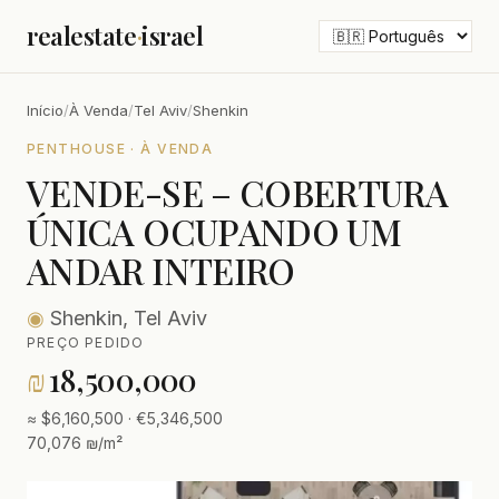
realestate
·
israel
Início
/
À Venda
/
Tel Aviv
/
Shenkin
PENTHOUSE · À VENDA
VENDE-SE – COBERTURA
ÚNICA OCUPANDO UM
ANDAR INTEIRO
◉
Shenkin, Tel Aviv
PREÇO PEDIDO
₪
18,500,000
≈ $6,160,500 · €5,346,500
70,076 ₪/m²