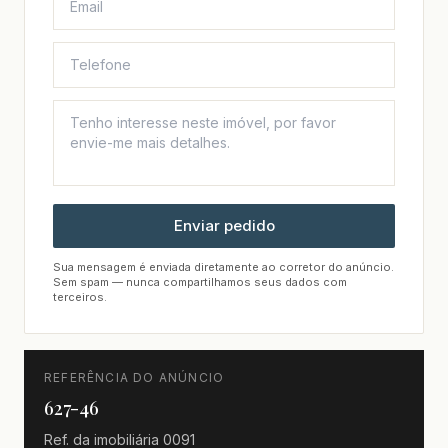
Enviar pedido
Sua mensagem é enviada diretamente ao corretor do anúncio.
Sem spam — nunca compartilhamos seus dados com
terceiros.
REFERÊNCIA DO ANÚNCIO
627-46
Ref. da imobiliária
0091