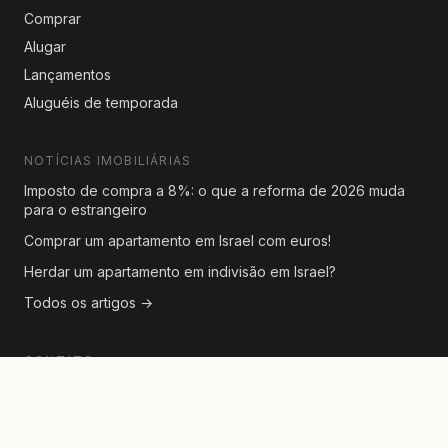
Comprar
Alugar
Lançamentos
Aluguéis de temporada
NOTÍCIAS IMOBILIÁRIAS
Imposto de compra a 8%: o que a reforma de 2026 muda
para o estrangeiro
Comprar um apartamento em Israel com euros!
Herdar um apartamento em indivisão em Israel?
Todos os artigos →
CONTATO
Para consultas sobre anúncios ou parcerias editoriais, fale
conosco pelo formulário em qualquer página de imóvel.