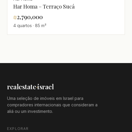
Har Homa – Terraço Sucá
₪
2,790,000
4 quartos · 85 m²
realestate
·
israel
Uma seleção de imóveis em Israel para
compradores internacionais que consideram a
aliá ou um investimento.
EXPLORAR