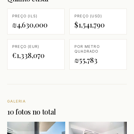
PREÇO (ILS)
PREÇO (USD)
₪4,630,000
$1,541,790
PREÇO (EUR)
POR METRO
QUADRADO
€1,338,070
₪55,783
GALERIA
10 fotos no total