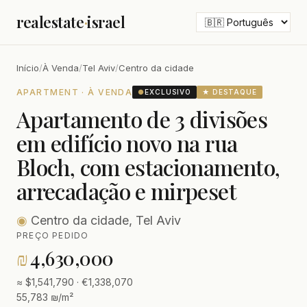
realestate
·
israel
Início
/
À Venda
/
Tel Aviv
/
Centro da cidade
APARTMENT · À VENDA
●
EXCLUSIVO
★ DESTAQUE
Apartamento de 3 divisões
em edifício novo na rua
Bloch, com estacionamento,
arrecadação e mirpeset
◉
Centro da cidade, Tel Aviv
PREÇO PEDIDO
₪
4,630,000
≈ $1,541,790 · €1,338,070
55,783 ₪/m²