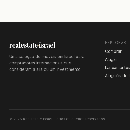
EXPLORAR
realestate
·
israel
Comprar
Uma seleção de imóveis em Israel para
Alugar
compradores internacionais que
Lançamento
consideram a aliá ou um investimento.
Aluguéis de
© 2026 Real Estate Israel. Todos os direitos reservados.