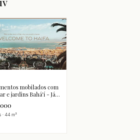
iv
mentos mobilados com
ar e jardins Bahá'í - Já
os - Investimento ou
,000
cia principal
s · 44 m²