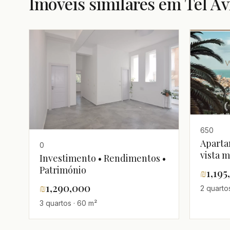
Imóveis similares em Tel Av
650
Aparta
0
vista m
Investimento • Rendimentos •
alugad
Património
₪
1,195
residên
₪
1,290,000
2 quarto
3 quartos · 60 m²