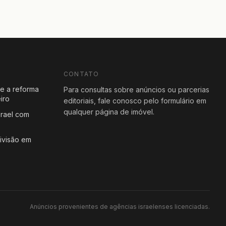
CONTATO
e a reforma
Para consultas sobre anúncios ou parcerias
iro
editoriais, fale conosco pelo formulário em
qualquer página de imóvel.
rael com
ivisão em
Anúncios provenientes de agências israelenses licenciadas.