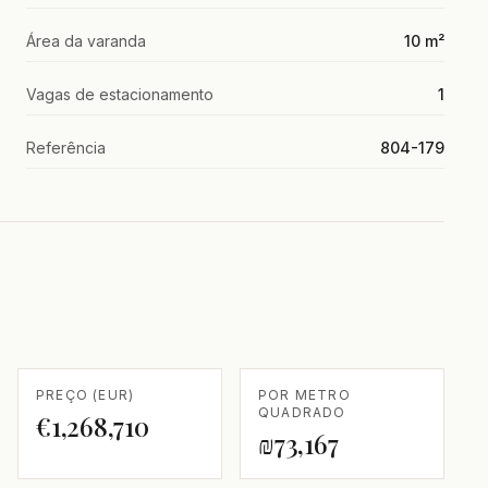
Área da varanda
10 m²
Vagas de estacionamento
1
Referência
804-179
PREÇO (EUR)
POR METRO
QUADRADO
€1,268,710
₪73,167