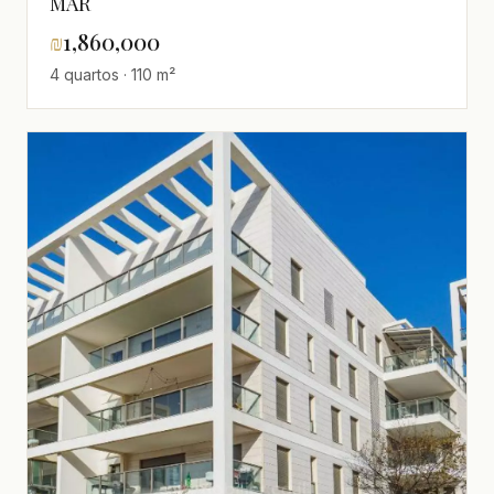
MAR
₪
1,860,000
4 quartos · 110 m²