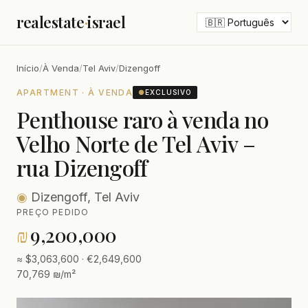
realestate
·
israel
Início
/
À Venda
/
Tel Aviv
/
Dizengoff
APARTMENT · À VENDA
●
EXCLUSIVO
Penthouse raro à venda no
Velho Norte de Tel Aviv –
rua Dizengoff
◉
Dizengoff, Tel Aviv
PREÇO PEDIDO
₪
9,200,000
≈ $3,063,600 · €2,649,600
70,769 ₪/m²