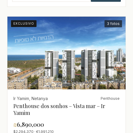
3 fotos
EXCLUSIVO
Ir Yamim, Netanya
Penthouse
Penthouse dos sonhos – Vista mar – Ir
Yamim
₪
6,890,000
$2,294,370 · €1,991,210