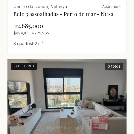
Centro da cidade, Netanya
Apartment
Belo 3 assoalhadas - Perto do mar - Nitsa
₪
2,685,000
$894,105 · €775,965
3 quartos
92 m²
6 fotos
EXCLUSIVO