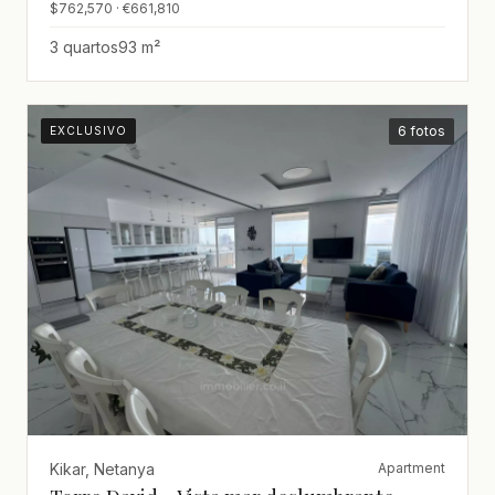
$762,570 · €661,810
3 quartos
93 m²
6 fotos
EXCLUSIVO
Kikar, Netanya
Apartment