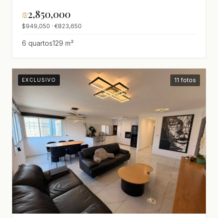
₪
2,850,000
$949,050 · €823,650
6 quartos
129 m²
11 fotos
EXCLUSIVO