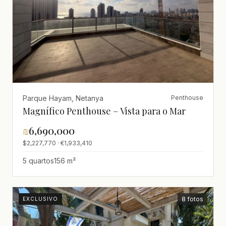
Parque Hayam, Netanya
Penthouse
Magnífico Penthouse – Vista para o Mar
₪
6,690,000
$2,227,770 · €1,933,410
5 quartos
156 m²
8 fotos
EXCLUSIVO