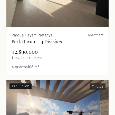
Parque Hayam, Netanya
Apartment
Park Hayam – 4 Divisões
₪
2,890,000
$962,370 · €835,210
4 quartos
106 m²
11 fotos
EXCLUSIVO