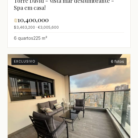
Torre David - Vista mar deslumbrante -
Spa em casa!
₪
10,400,000
$3,463,200 · €3,005,600
6 quartos
225 m²
6 fotos
EXCLUSIVO