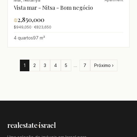
Vista mar - Nitsa - Bom negócio
₪
2,850,000
$949,050 · €823,650
4 quartos
97 m²
1
2
3
4
5
…
7
Próximo ›
realestate
·
israel