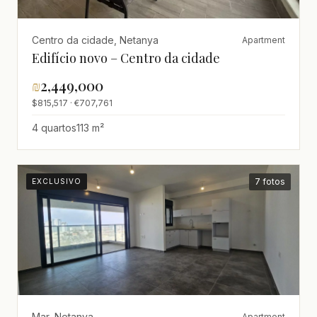
Centro da cidade, Netanya
Apartment
Edifício novo – Centro da cidade
₪
2,449,000
$815,517 · €707,761
4 quartos
113 m²
7 fotos
EXCLUSIVO
Mar, Netanya
Apartment