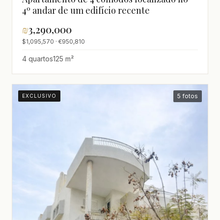
4º andar de um edifício recente
₪
3,290,000
$1,095,570 · €950,810
4 quartos
125 m²
5 fotos
EXCLUSIVO