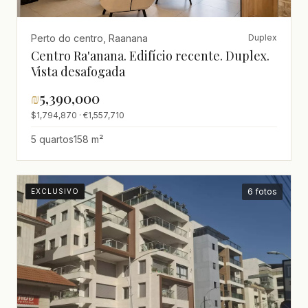
Perto do centro, Raanana
Duplex
Centro Ra'anana. Edifício recente. Duplex.
Vista desafogada
₪
5,390,000
$1,794,870 · €1,557,710
5 quartos
158 m²
6 fotos
EXCLUSIVO