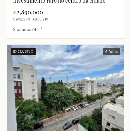
Investimento raro no centro da cidade
₪
2,890,000
$962,370 · €835,210
3 quartos
74 m²
6 fotos
EXCLUSIVO