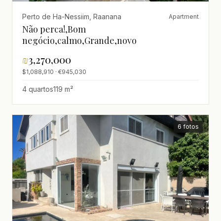
Perto de Ha-Nessiim, Raanana
Apartment
Não perca!,Bom
negócio,calmo,Grande,novo
₪
3,270,000
$1,088,910 · €945,030
4 quartos
119 m²
6 fotos