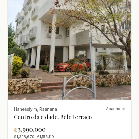
Hanessiyim, Raanana
Apartment
Centro da cidade. Belo terraço
₪
3,990,000
$1,328,670 · €1,153,110