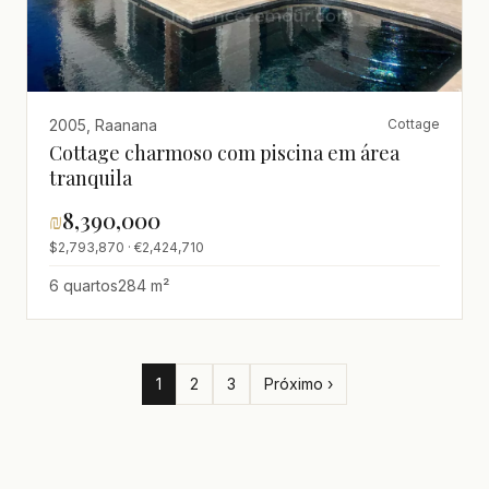
2005, Raanana
Cottage
Cottage charmoso com piscina em área
tranquila
₪
8,390,000
$2,793,870 · €2,424,710
6 quartos
284 m²
1
2
3
Próximo ›