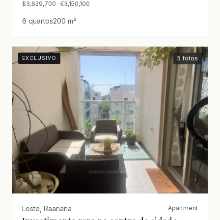
$3,629,700 · €3,150,100
6 quartos
200 m²
5 fotos
EXCLUSIVO
Leste, Raanana
Apartment