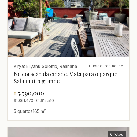
Kiryat Eliyahu Golomb, Raanana
Duplex-Penthouse
No coração da cidade. Vista para o parque.
Sala muito grande
₪
5,590,000
$1,861,470 · €1,615,510
5 quartos
165 m²
6 fotos