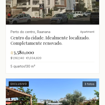
Perto do centro, Raanana
Apartment
Centro da cidade. Idealmente localizado.
Completamente renovado.
₪
3,580,000
$1,192,140 · €1,034,620
5 quartos
130 m²
3 fotos
EXCLUSIVO