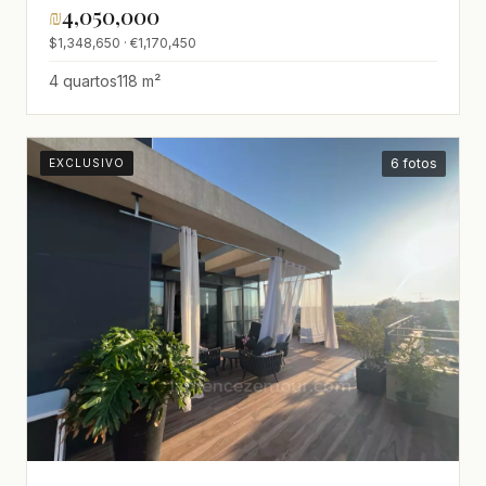
₪
4,050,000
$1,348,650 · €1,170,450
4 quartos
118 m²
6 fotos
EXCLUSIVO