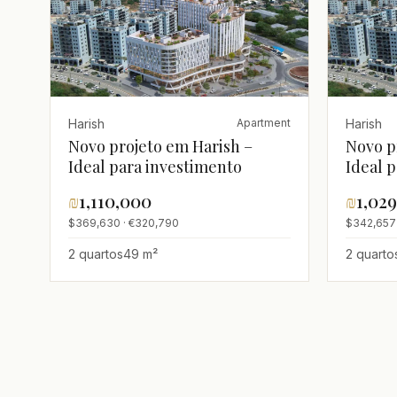
Harish
Harish
Apartment
Novo projeto em Harish –
Novo p
Ideal para investimento
Ideal 
₪
1,110,000
₪
1,02
$369,630 · €320,790
$342,657 
2 quartos
49 m²
2 quarto