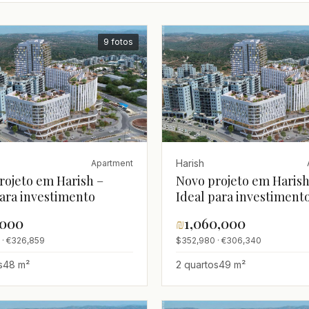
9 fotos
Harish
Apartment
rojeto em Harish –
Novo projeto em Harish
para investimento
Ideal para investiment
,000
₪
1,060,000
 · €326,859
$352,980 · €306,340
s
48 m²
2 quartos
49 m²