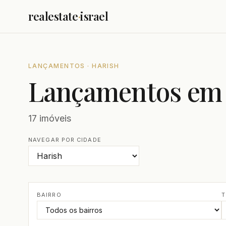
realestate
·
israel
LANÇAMENTOS · HARISH
Lançamentos em
17 imóveis
NAVEGAR POR CIDADE
BAIRRO
T