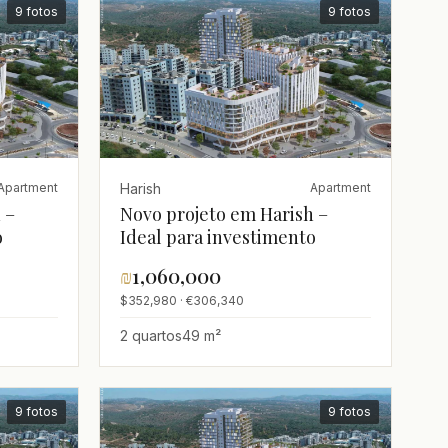
9 fotos
9 fotos
Harish
Apartment
Apartment
 –
Novo projeto em Harish –
o
Ideal para investimento
₪
1,060,000
$352,980 · €306,340
2 quartos
49 m²
9 fotos
9 fotos