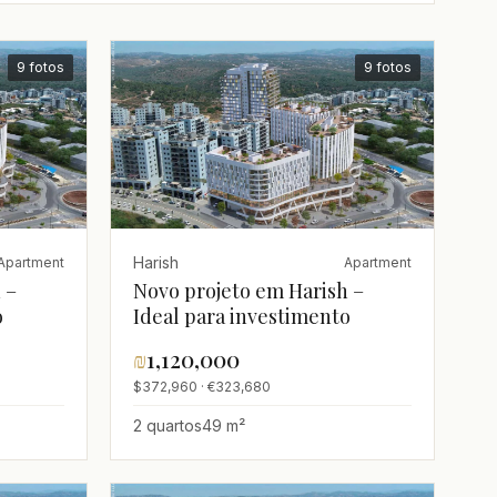
9 fotos
9 fotos
Harish
Apartment
Apartment
 –
Novo projeto em Harish –
o
Ideal para investimento
₪
1,120,000
$372,960 · €323,680
2 quartos
49 m²