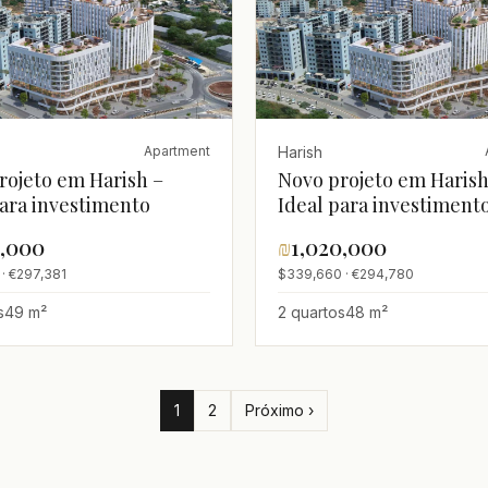
Harish
Apartment
rojeto em Harish –
Novo projeto em Harish
para investimento
Ideal para investiment
9,000
₪
1,020,000
· €297,381
$339,660 · €294,780
s
49 m²
2 quartos
48 m²
1
2
Próximo ›