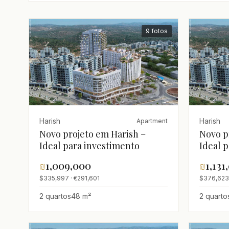
9 fotos
Harish
Harish
Apartment
Novo projeto em Harish –
Novo p
Ideal para investimento
Ideal 
₪
1,009,000
₪
1,131
$335,997 · €291,601
$376,623
2 quartos
48 m²
2 quarto