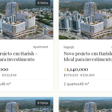
9 fotos
Harish
Apartment
rojeto em Harish –
Novo projeto em Harish
para investimento
Ideal para investiment
,000
₪
1,140,000
 · €332,639
$379,620 · €329,460
s
48 m²
2 quartos
49 m²
9 fotos