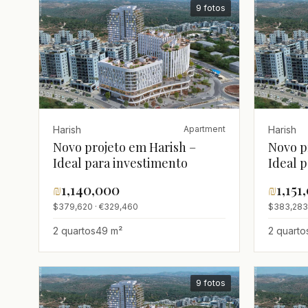
9 fotos
Harish
Harish
Apartment
Novo projeto em Harish –
Novo p
Ideal para investimento
Ideal 
₪
1,140,000
₪
1,151
$379,620 · €329,460
$383,283
2 quartos
49 m²
2 quarto
9 fotos