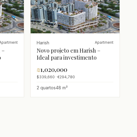
Harish
Apartment
Apartment
 –
Novo projeto em Harish –
o
Ideal para investimento
₪
1,020,000
$339,660 · €294,780
2 quartos
48 m²