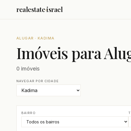
realestate
·
israel
ALUGAR · KADIMA
Imóveis para Al
0 imóveis
NAVEGAR POR CIDADE
BAIRRO
T