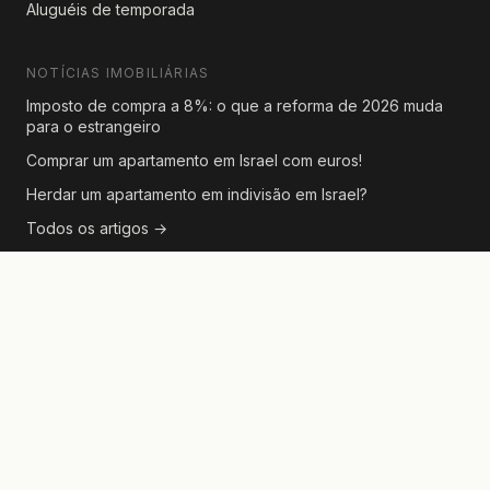
Aluguéis de temporada
NOTÍCIAS IMOBILIÁRIAS
Imposto de compra a 8%: o que a reforma de 2026 muda
para o estrangeiro
Comprar um apartamento em Israel com euros!
Herdar um apartamento em indivisão em Israel?
Todos os artigos →
CONTATO
Para consultas sobre anúncios ou parcerias editoriais, fale
conosco pelo formulário em qualquer página de imóvel.
© 2026 Real Estate Israel. Todos os direitos reservados.
Anúncios provenientes de agências israelenses licenciadas.