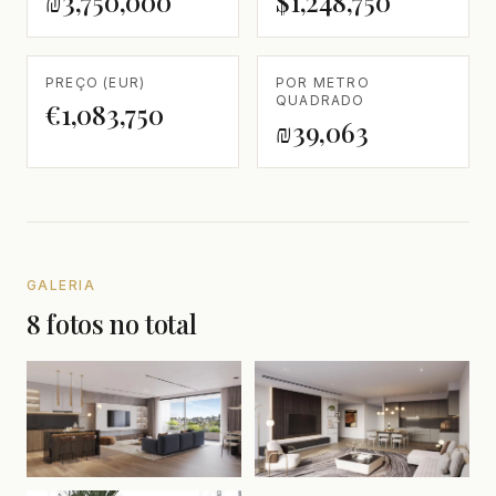
₪3,750,000
$1,248,750
PREÇO (EUR)
POR METRO
QUADRADO
€1,083,750
₪39,063
GALERIA
8 fotos no total