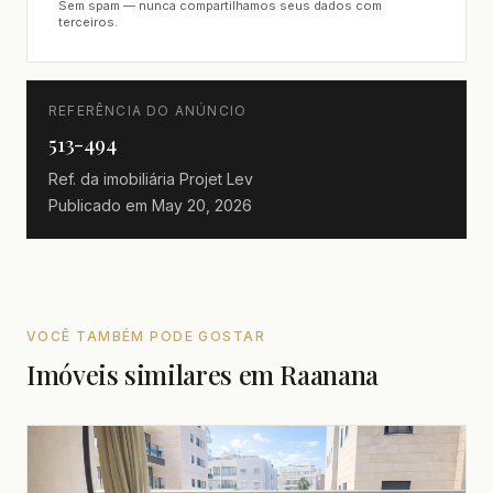
Sem spam — nunca compartilhamos seus dados com
terceiros.
REFERÊNCIA DO ANÚNCIO
513-494
Ref. da imobiliária
Projet Lev
Publicado em
May 20, 2026
VOCÊ TAMBÉM PODE GOSTAR
Imóveis similares em Raanana